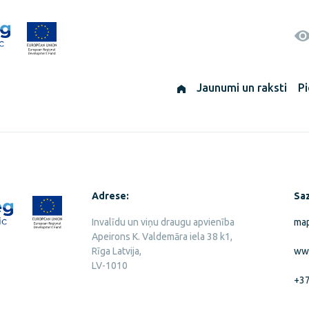
Jaunumi un raksti
Pi
Adrese:
Saz
Invalīdu un viņu draugu apvienība
map
Apeirons K. Valdemāra iela 38 k1,
Rīga Latvija,
www
LV-1010
+3