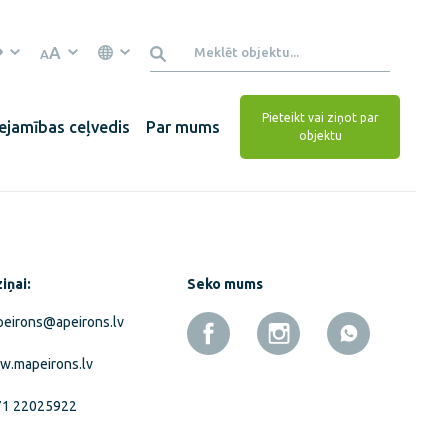
A
A
Pieteikt vai ziņot par
ejamības ceļvedis
Par mums
objektu
iņai:
Seko mums
eirons@apeirons.lv
.mapeirons.lv
71 22025922