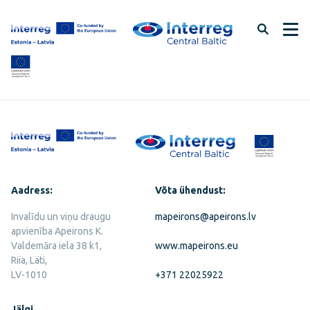
Jäta
lehe
sisu
vahele
Aadress:
Võta ühendust:
Invalīdu un viņu draugu
mapeirons@apeirons.lv
apvienība Apeirons K.
Valdemāra iela 38 k1,
www.mapeirons.eu
Riia, Läti,
LV-1010
+371 22025922
Jälgi