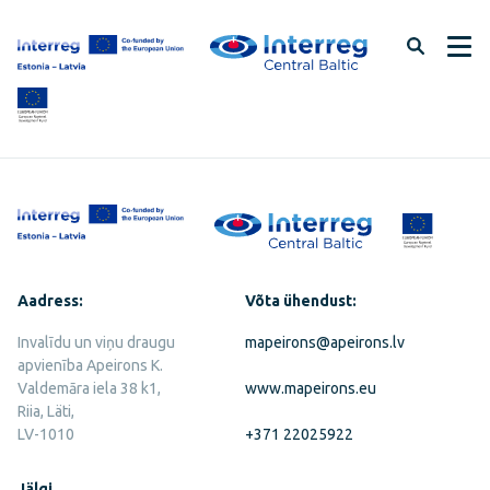
Jäta
lehe
sisu
vahele
Aadress:
Võta ühendust:
Invalīdu un viņu draugu
mapeirons@apeirons.lv
apvienība Apeirons K.
Valdemāra iela 38 k1,
www.mapeirons.eu
Riia, Läti,
LV-1010
+371 22025922
Jälgi