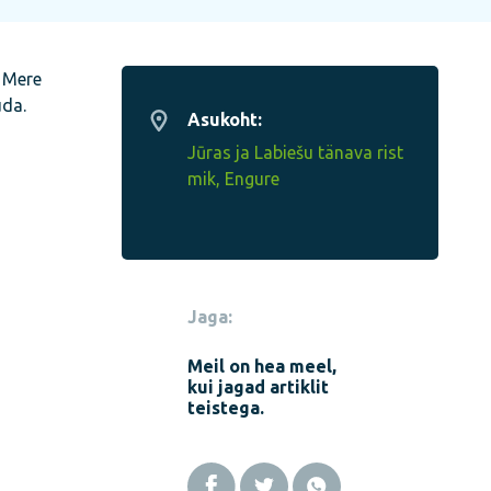
. Mere
uda.
Asukoht:
Jūras ja Labiešu tänava rist
mik, Engure
Jaga:
Meil on hea meel,
kui jagad artiklit
teistega.