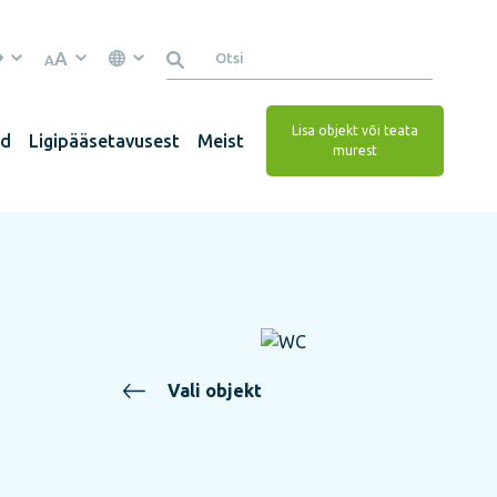
A
A
Lisa objekt või teata
ed
Ligipääsetavusest
Meist
murest
Vali objekt