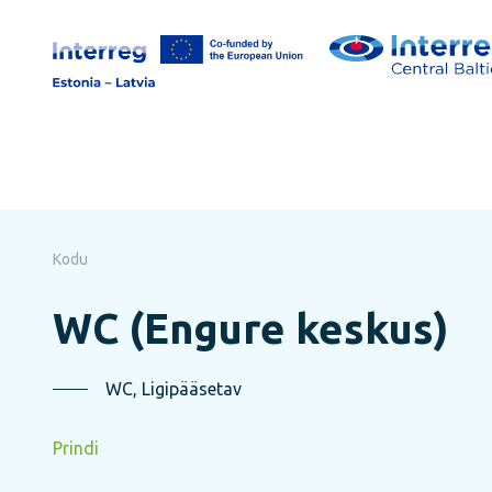
Jäta
lehe
sisu
vahele
Kodu
WC (Engure keskus)
WC, Ligipääsetav
Prindi