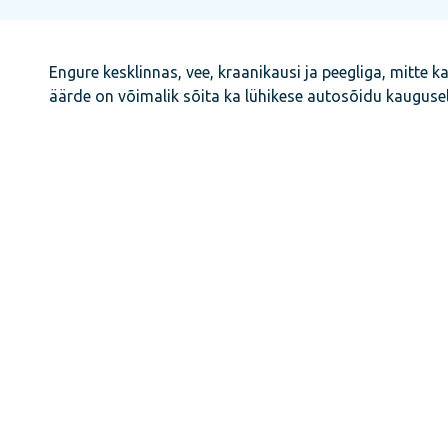
Engure kesklinnas, vee, kraanikausi ja peegliga, mitte 
äärde on võimalik sõita ka lühikese autosõidu kaugusel,