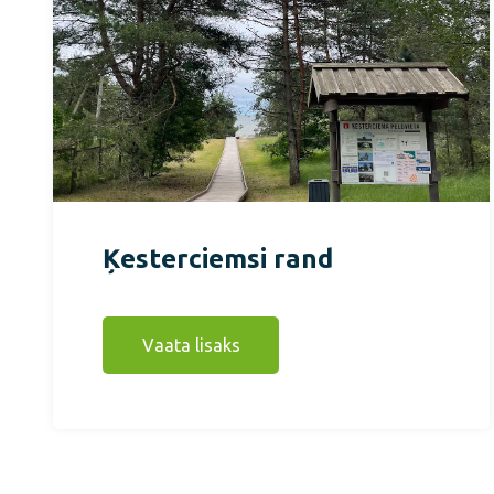
Ķesterciemsi rand
Vaata lisaks