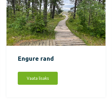
Engure rand
Vaata lisaks