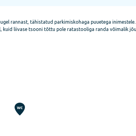
kaugel rannast, tähistatud parkimiskohaga puuetega inimestele
 kuid liivase tsooni tõttu pole ratastooliga randa võimalik jõ