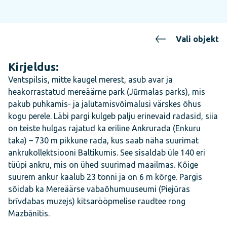
Vali objekt
Kirjeldus:
Ventspilsis, mitte kaugel merest, asub avar ja
heakorrastatud mereäärne park (Jūrmalas parks), mis
pakub puhkamis- ja jalutamisvõimalusi värskes õhus
kogu perele. Läbi pargi kulgeb palju erinevaid radasid, siia
on teiste hulgas rajatud ka eriline Ankrurada (Enkuru
taka) – 730 m pikkune rada, kus saab näha suurimat
ankrukollektsiooni Baltikumis. See sisaldab üle 140 eri
tüüpi ankru, mis on ühed suurimad maailmas. Kõige
suurem ankur kaalub 23 tonni ja on 6 m kõrge. Pargis
sõidab ka Mereäärse vabaõhumuuseumi (Piejūras
brīvdabas muzejs) kitsarööpmelise raudtee rong
Mazbānītis.