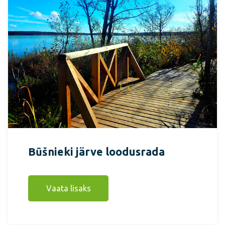
Būšnieki järve loodusrada
Vaata lisaks