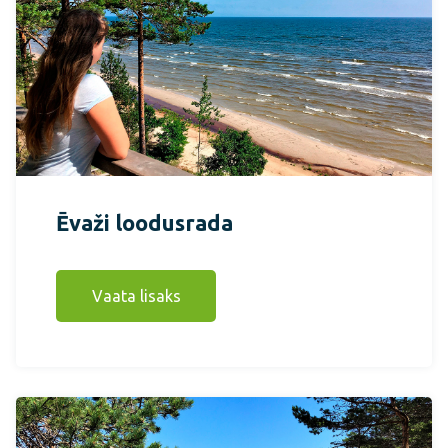
Ēvaži loodusrada
Vaata lisaks