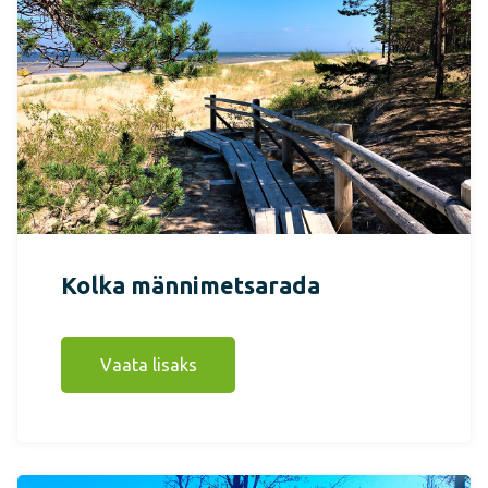
Kolka männimetsarada
Vaata lisaks