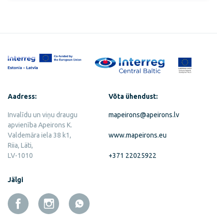
Aadress:
Võta ühendust:
Invalīdu un viņu draugu
mapeirons@apeirons.lv
apvienība Apeirons K.
Valdemāra iela 38 k1,
www.mapeirons.eu
Riia, Läti,
LV-1010
+371 22025922
Jälgi