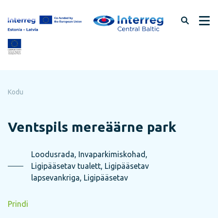
Jäta
lehe
sisu
vahele
Kodu
Ventspils mereäärne park
Loodusrada, Invaparkimiskohad,
Ligipääsetav tualett, Ligipääsetav
lapsevankriga, Ligipääsetav
Prindi