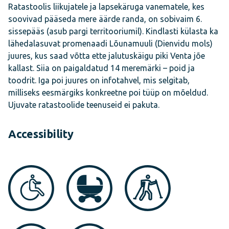
Ratastoolis liikujatele ja lapsekäruga vanematele, kes
soovivad pääseda mere äärde randa, on sobivaim 6.
sissepääs (asub pargi territooriumil). Kindlasti külasta ka
lähedalasuvat promenaadi Lõunamuuli (Dienvidu mols)
juures, kus saad võtta ette jalutuskäigu piki Venta jõe
kallast. Siia on paigaldatud 14 meremärki – poid ja
toodrit. Iga poi juures on infotahvel, mis selgitab,
milliseks eesmärgiks konkreetne poi tüüp on mõeldud.
Ujuvate ratastoolide teenuseid ei pakuta.
Accessibility