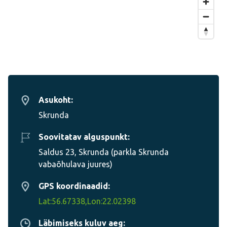
Asukoht:
Skrunda
Soovitatav alguspunkt:
Saldus 23, Skrunda (parkla Skrunda
vabaõhulava juures)
GPS koordinaadid:
Lat:56.67338,Lon:22.02398
Läbimiseks kuluv aeg: