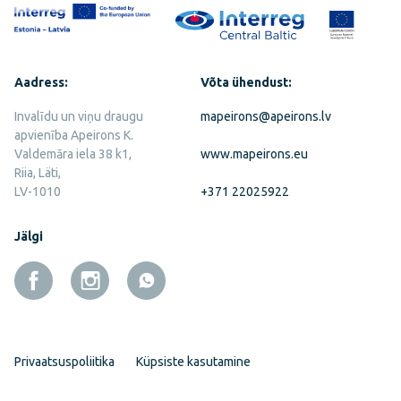
Aadress:
Võta ühendust:
Invalīdu un viņu draugu
mapeirons@apeirons.lv
apvienība Apeirons K.
Valdemāra iela 38 k1,
www.mapeirons.eu
Riia, Läti,
LV-1010
+371 22025922
Jälgi
Privaatsuspoliitika
Küpsiste kasutamine