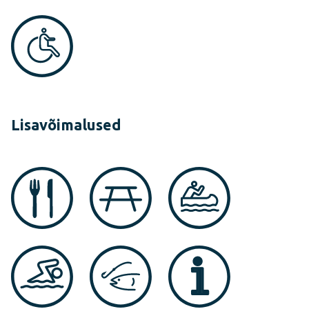
Lisavõimalused