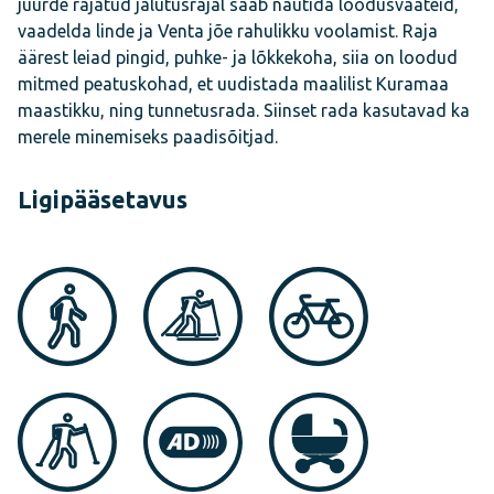
juurde rajatud jalutusrajal saab nautida loodusvaateid,
vaadelda linde ja Venta jõe rahulikku voolamist. Raja
äärest leiad pingid, puhke- ja lõkkekoha, siia on loodud
mitmed peatuskohad, et uudistada maalilist Kuramaa
maastikku, ning tunnetusrada. Siinset rada kasutavad ka
merele minemiseks paadisõitjad.
Ligipääsetavus