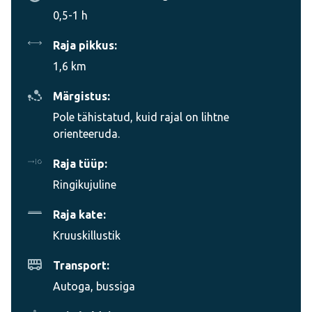
0,5-1 h
Raja pikkus:
1,6 km
Märgistus:
Pole tähistatud, kuid rajal on lihtne
orienteeruda.
Raja tüüp:
Ringikujuline
Raja kate:
Kruuskillustik
Transport:
Autoga, bussiga