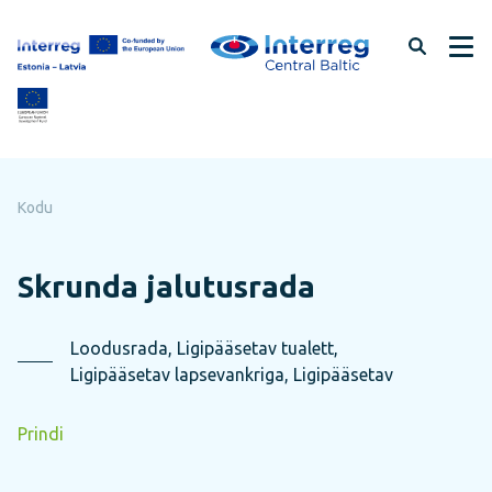
Jäta
lehe
sisu
vahele
Kodu
Skrunda jalutusrada
Loodusrada, Ligipääsetav tualett,
Ligipääsetav lapsevankriga, Ligipääsetav
Prindi