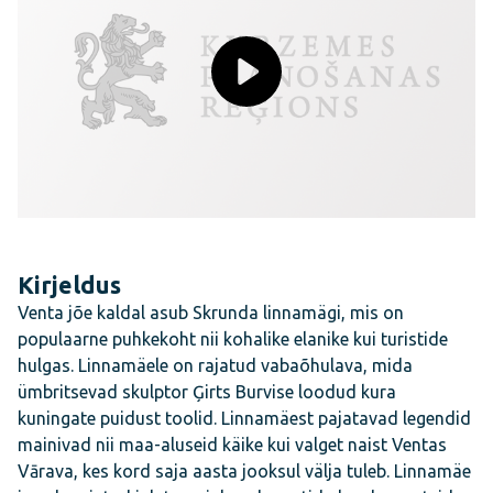
Kirjeldus
Venta jõe kaldal asub Skrunda linnamägi, mis on
populaarne puhkekoht nii kohalike elanike kui turistide
hulgas. Linnamäele on rajatud vabaõhulava, mida
ümbritsevad skulptor Ģirts Burvise loodud kura
kuningate puidust toolid. Linnamäest pajatavad legendid
mainivad nii maa-aluseid käike kui valget naist Ventas
Vārava, kes kord saja aasta jooksul välja tuleb. Linnamäe