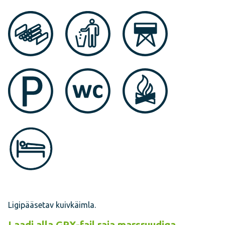
Ligipääsetav kuivkäimla.
Laadi alla GPX-fail raja marsruudiga