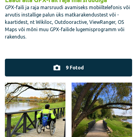
GPX-faili ja raja marsruudi avamiseks mobiiltelefonis või
arvutis installige palun üks matkarakendustest või -
kaartidest, nt Wikiloc, Outdooractive, ViewRanger, OS
Maps või mõni muu GPX-failide lugemisprogramm või
rakendus.
9 Fotod