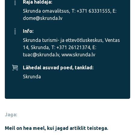
Raja haldaja:
Skrunda omavalitsus, T: +371 63331555, E:
dome@skrunda.lv
Info:
Skrunda turismi- ja ettevõtluskeskus, Ventas
14, Skrunda, T: +371 26121374, E:
tuac@skrunda.lv, www.skrunda.lv
Lähedal asuvad poed, tanklad:
Skrunda
Jaga:
Meil on hea meel, kui jagad artiklit teistega.