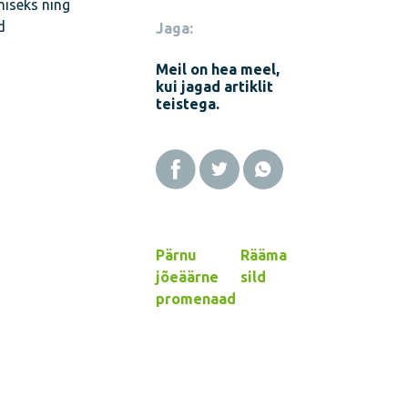
miseks ning
d
Jaga:
Meil on hea meel,
kui jagad artiklit
teistega.
Pärnu
Rääma
jõeäärne
sild
promenaad