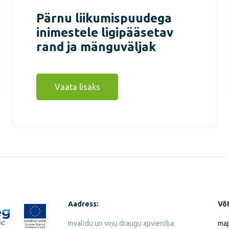
Pärnu liikumispuudega
inimestele ligipääsetav
rand ja mänguväljak
Vaata lisaks
Aadress:
Võt
Invalīdu un viņu draugu apvienība
map