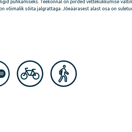
ngid puhkamiseks. Teekonnal on piirded vettekukkumise välti
on võimalik sõita jalgrattaga. Jõeäärasest alast osa on suletu