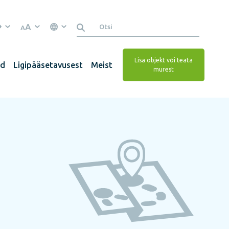
A
A
Lisa objekt või teata
ed
Ligipääsetavusest
Meist
murest