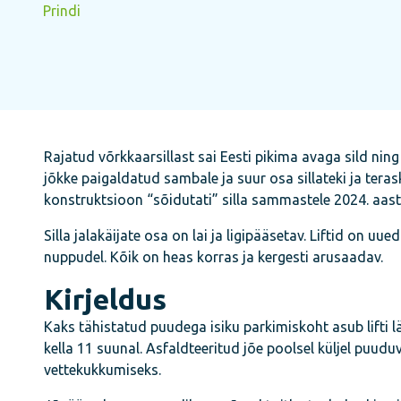
Prindi
Rajatud võrkkaarsillast sai Eesti pikima avaga sild ning
jõkke paigaldatud sambale ja suur osa sillateki ja tera
konstruktsioon “sõidutati” silla sammastele 2024. aast
Silla jalakäijate osa on lai ja ligipääsetav. Liftid on 
nuppudel. Kõik on heas korras ja kergesti arusaadav.
Kirjeldus
Kaks tähistatud puudega isiku parkimiskoht asub lifti l
kella 11 suunal. Asfaldteeritud jõe poolsel küljel puud
vettekukkumiseks.