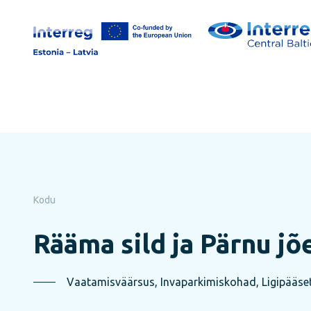
Jäta
lehe
sisu
vahele
Kodu
Rääma sild ja Pärnu j
Vaatamisväärsus, Invaparkimiskohad, Ligipääset