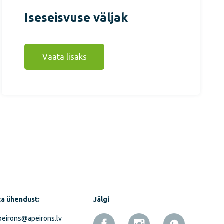
Iseseisvuse väljak
Vaata lisaks
a ühendust:
Jälgi
eirons@apeirons.lv