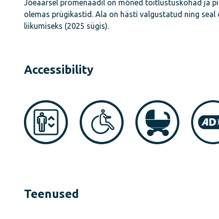
Jõeäärsel promenaadil on mõned toitlustuskohad ja pi
olemas prügikastid. Ala on hästi valgustatud ning seal 
liikumiseks (2025 sügis).
Accessibility
Teenused