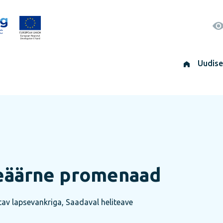
Uudis
õeäärne promenaad
av lapsevankriga, Saadaval heliteave