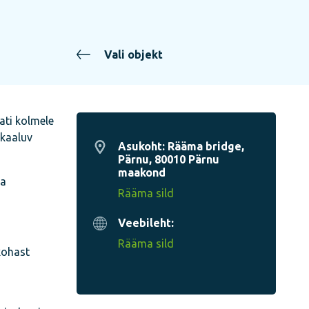
Vali objekt
jati kolmele
 kaaluv
Asukoht: Rääma bridge,
Pärnu, 80010 Pärnu
maakond
ga
Rääma sild
Veebileht:
Rääma sild
kohast