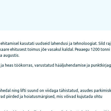
 ehitamisel kasutati uudseid lahendusi ja tehnoloogiat. Sild ra
skaare ehitusest toimus jõe vasakul kaldal. Peaaegu 1200 tonni
a augustis.
uued ja heas töökorras, varustatud hääljuhendamise ja punktkirja
ähedal ning lifti suund on viidaga tähistatud, asudes parkimis
uvad piirded ja hoiatusmärgised, mis võivad kujutada ohtu