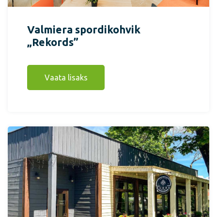
Valmiera spordikohvik
„Rekords”
Vaata lisaks