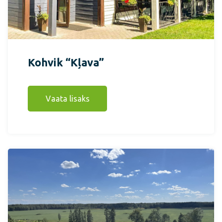
Kohvik “Kļava”
Vaata lisaks