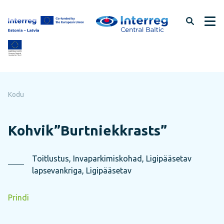
Jäta
lehe
sisu
vahele
Kodu
Kohvik”Burtniekkrasts”
Toitlustus, Invaparkimiskohad, Ligipääsetav
lapsevankriga, Ligipääsetav
Prindi