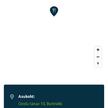
Asukoht:
Ozolu tänav 10, Burtnieki