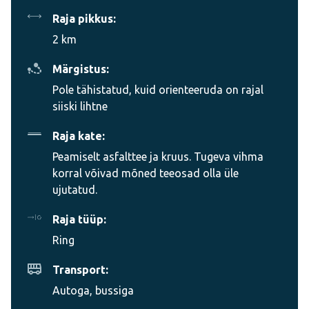
Raja pikkus:
2 km
Märgistus:
Pole tähistatud, kuid orienteeruda on rajal
siiski lihtne
Raja kate:
Peamiselt asfalttee ja kruus. Tugeva vihma
korral võivad mõned teeosad olla üle
ujutatud.
Raja tüüp:
Ring
Transport:
Autoga, bussiga