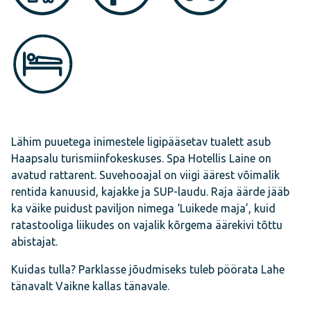
Lähim puuetega inimestele ligipääsetav tualett asub
Haapsalu turismiinfokeskuses. Spa Hotellis Laine on
avatud rattarent. Suvehooajal on viigi äärest võimalik
rentida kanuusid, kajakke ja SUP-laudu. Raja äärde jääb
ka väike puidust paviljon nimega ‘Luikede maja’, kuid
ratastooliga liikudes on vajalik kõrgema äärekivi tõttu
abistajat.
Kuidas tulla? Parklasse jõudmiseks tuleb pöörata Lahe
tänavalt Vaikne kallas tänavale.