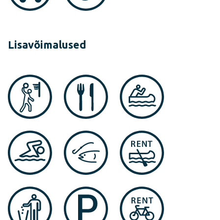
Lisavõimalused