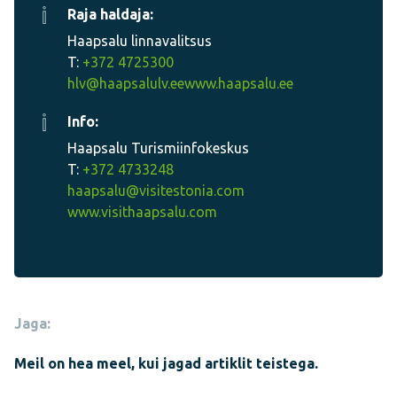
Raja haldaja:
Haapsalu linnavalitsus
T:
+372 4725300
hlv@haapsalulv.ee
www.haapsalu.ee
Info:
Haapsalu Turismiinfokeskus
T:
+372 4733248
haapsalu@visitestonia.com
www.visithaapsalu.com
Jaga:
Meil on hea meel, kui jagad artiklit teistega.