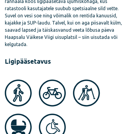
rannaala koos ligipääsetava ujumiskohaga, kus
ratastooli kasutajatele suubub spetsiaalne sild vette.
Suvel on vesi soe ning võimalik on rentida kanuusid,
kajakke ja SUP-laudu. Talvel, kui on aga piisavalt külm,
saavad lapsed ja täiskasvanud veeta lõbusa päeva
Haapsalu Väikese Viigi uisuplatsil – siin uisutada või
kelgutada.
Ligipääsetavus