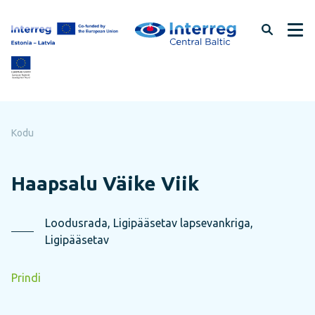
Jäta
lehe
sisu
vahele
Kodu
Haapsalu Väike Viik
Loodusrada, Ligipääsetav lapsevankriga,
Ligipääsetav
Prindi