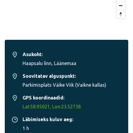
Asukoht:
Haapsalu linn, Läänemaa
Soovitatav alguspunkt:
Parkimisplats Väike Viik (Vaikne kallas)
GPS koordinaadid:
Lat:58.95021, Lon:23.52738
Läbimiseks kuluv aeg:
1 h