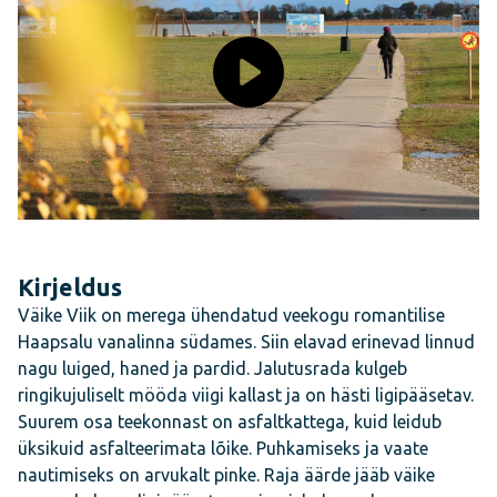
Kirjeldus
Väike Viik on merega ühendatud veekogu romantilise
Haapsalu vanalinna südames. Siin elavad erinevad linnud
nagu luiged, haned ja pardid. Jalutusrada kulgeb
ringikujuliselt mööda viigi kallast ja on hästi ligipääsetav.
Suurem osa teekonnast on asfaltkattega, kuid leidub
üksikuid asfalteerimata lõike. Puhkamiseks ja vaate
nautimiseks on arvukalt pinke. Raja äärde jääb väike