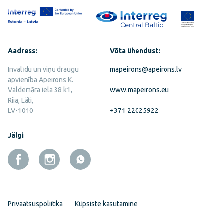
Aadress:
Võta ühendust:
Invalīdu un viņu draugu
mapeirons@apeirons.lv
apvienība Apeirons K.
Valdemāra iela 38 k1,
www.mapeirons.eu
Riia, Läti,
LV-1010
+371 22025922
Jälgi
Privaatsuspoliitika
Küpsiste kasutamine