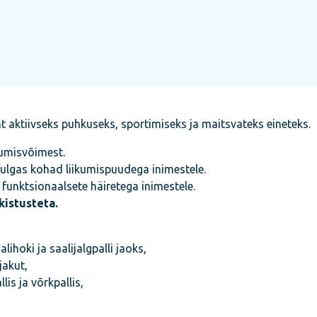
 aktiivseks puhkuseks, sportimiseks ja maitsvateks eineteks.
kumisvõimest.
hulgas kohad liikumispuudega inimestele.
 funktsionaalsete häiretega inimestele.
kistusteta.
alihoki ja saalijalgpalli jaoks,
jakut,
lis ja võrkpallis,