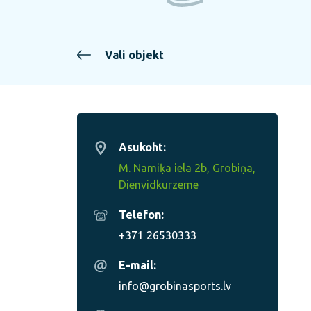
Vali objekt
Asukoht:
M. Namiķa iela 2b, Grobiņa,
Dienvidkurzeme
Telefon:
+371 26530333
E-mail:
info@grobinasports.lv