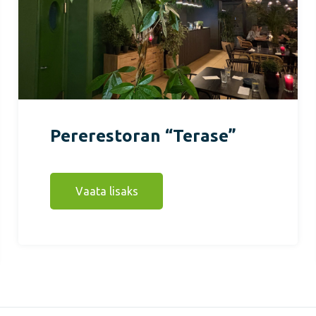
Pererestoran “Terase”
Vaata lisaks