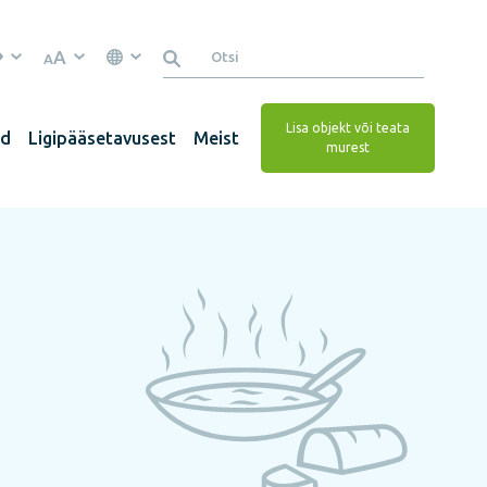
A
A
Lisa objekt või teata
ed
Ligipääsetavusest
Meist
murest