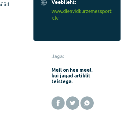
Veebileht:
nüüd.
www.dienvidkurzemessport
s.lv
Jaga:
Meil on hea meel,
kui jagad artiklit
teistega.