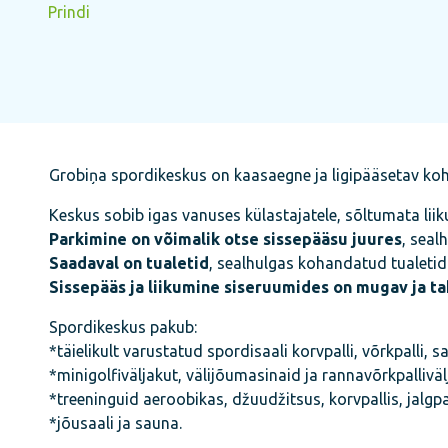
Prindi
Grobiņa spordikeskus on kaasaegne ja ligipääsetav koht
Keskus sobib igas vanuses külastajatele, sõltumata lii
Parkimine on võimalik otse sissepääsu juures
, seal
Saadaval on tualetid
, sealhulgas kohandatud tualetid
Sissepääs ja liikumine siseruumides on mugav ja ta
Spordikeskus pakub:
*täielikult varustatud spordisaali korvpalli, võrkpalli, sa
*minigolfiväljakut, välijõumasinaid ja rannavõrkpalliväl
*treeninguid aeroobikas, džuudžitsus, korvpallis, jalgpal
*jõusaali ja sauna.