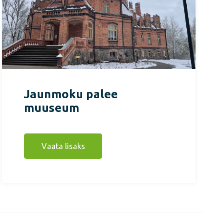
Jaunmoku palee
muuseum
Vaata lisaks