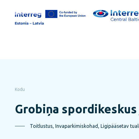
Jäta
lehe
sisu
vahele
Kodu
Grobiņa spordikeskus 
Toitlustus, Invaparkimiskohad, Ligipääsetav tual