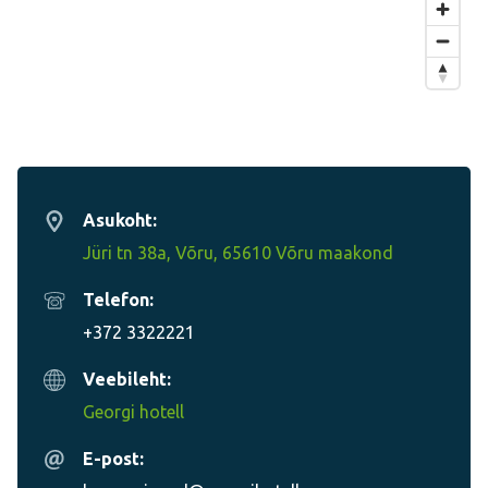
Asukoht:
Jüri tn 38a, Võru, 65610 Võru maakond
Telefon:
+372 3322221
Veebileht:
Georgi hotell
E-post: