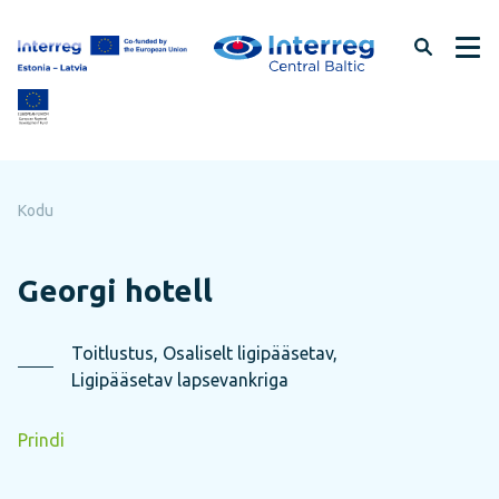
Jäta
lehe
sisu
vahele
Kodu
Georgi hotell
Toitlustus, Osaliselt ligipääsetav,
Ligipääsetav lapsevankriga
Prindi