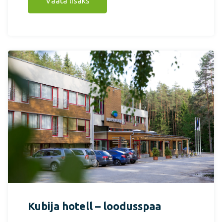
Vaata lisaks
Kubija hotell – loodusspaa