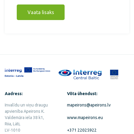
Vaata lisaks
Aadress:
Võta ühendust:
Invalīdu un viņu draugu
mapeirons@apeirons.lv
apvienība Apeirons K.
Valdemāra iela 38 k1,
www.mapeirons.eu
Riia, Läti,
LV-1010
+371 22025922