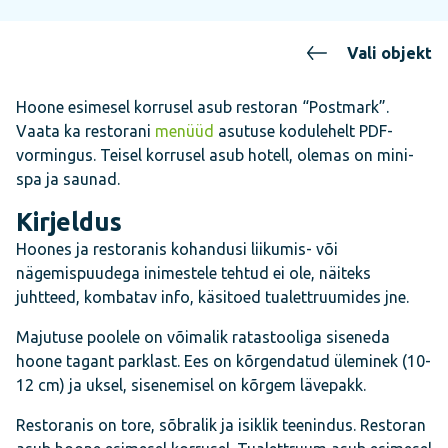
Vali objekt
Hoone esimesel korrusel asub restoran “Postmark”.
Vaata ka restorani
menüüd
asutuse kodulehelt PDF-
vormingus. Teisel korrusel asub hotell, olemas on mini-
spa ja saunad.
Kirjeldus
Hoones ja restoranis kohandusi liikumis- või
nägemispuudega inimestele tehtud ei ole, näiteks
juhtteed, kombatav info, käsitoed tualettruumides jne.
Majutuse poolele on võimalik ratastooliga siseneda
hoone tagant parklast. Ees on kõrgendatud üleminek (10-
12 cm) ja uksel, sisenemisel on kõrgem lävepakk.
Restoranis on tore, sõbralik ja isiklik teenindus. Restoran