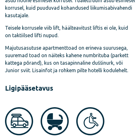
asub hoone esimesel korrusel. Tualettruum asub esimesel
korrusel, kuid puuduvad kohandused liikumisabivahendi
kasutajale.
Teisele korrusele viib lift, häälteavitust liftis ei ole, kuid
on taktiilsed lifti nupud.
Majutusasutuse apartmenttoad on erineva suurusega,
suuremad toad on näiteks kahene numbrituba (parkett
kattega põrand), kus on tasapinnaline duššinurk, või
Junior sviit. Lisainfot ja rohkem pilte hotelli kodulehelt.
Ligipääsetavus