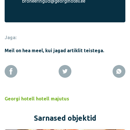
broneeringud@georgihotell.ee
Jaga:
Meil on hea meel, kui jagad artiklit teistega.
Georgi hotell
hotell
majutus
Sarnased objektid