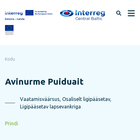
Jäta
lehe
sisu
vahele
Kodu
Avinurme Puiduait
Vaatamisväärsus, Osaliselt ligipääsetav,
Ligipääsetav lapsevankriga
Prindi