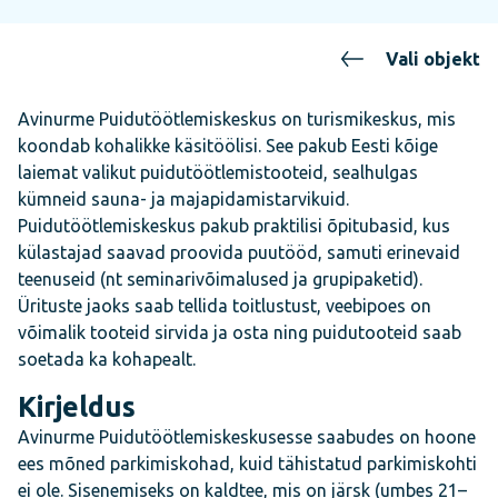
Vali objekt
Avinurme Puidutöötlemiskeskus on turismikeskus, mis
koondab kohalikke käsitöölisi. See pakub Eesti kõige
laiemat valikut puidutöötlemistooteid, sealhulgas
kümneid sauna- ja majapidamistarvikuid.
Puidutöötlemiskeskus pakub praktilisi õpitubasid, kus
külastajad saavad proovida puutööd, samuti erinevaid
teenuseid (nt seminarivõimalused ja grupipaketid).
Ürituste jaoks saab tellida toitlustust, veebipoes on
võimalik tooteid sirvida ja osta ning puidutooteid saab
soetada ka kohapealt.
Kirjeldus
Avinurme Puidutöötlemiskeskusesse saabudes on hoone
ees mõned parkimiskohad, kuid tähistatud parkimiskohti
ei ole. Sisenemiseks on kaldtee, mis on järsk (umbes 21–