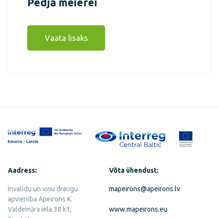
Pedja meierei
Vaata lisaks
Aadress:
Võta ühendust:
Invalīdu un viņu draugu
mapeirons@apeirons.lv
apvienība Apeirons K.
Valdemāra iela 38 k1,
www.mapeirons.eu