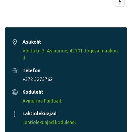
Asukoht
Võidu tn 3, Avinurme, 42101 Jõgeva maakon
d
Telefon
+372 5275762
Koduleht
Avinurme Puiduait
Lahtiolekuajad
Lahtiolekuajad kodulehel