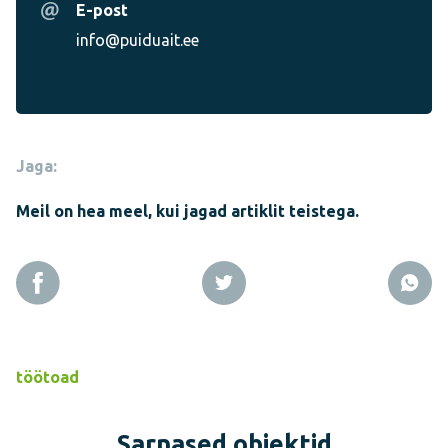
E-post
info@puiduait.ee
Jaga:
Meil on hea meel, kui jagad artiklit teistega.
töötoad
Sarnased objektid