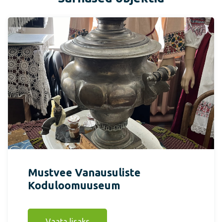
Mustvee Vanausuliste
Koduloomuuseum
Vaata lisaks