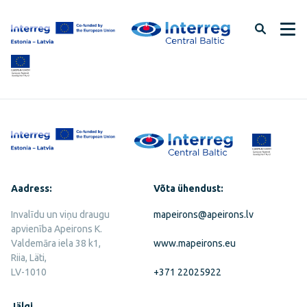
Jäta
lehe
sisu
vahele
Aadress:
Võta ühendust:
Invalīdu un viņu draugu
mapeirons@apeirons.lv
apvienība Apeirons K.
Valdemāra iela 38 k1,
www.mapeirons.eu
Riia, Läti,
LV-1010
+371 22025922
Jälgi