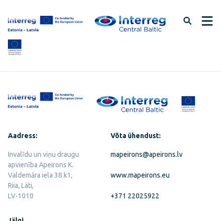
Jäta
lehe
sisu
vahele
Aadress:
Võta ühendust:
Invalīdu un viņu draugu
mapeirons@apeirons.lv
apvienība Apeirons K.
Valdemāra iela 38 k1,
www.mapeirons.eu
Riia, Läti,
LV-1010
+371 22025922
Jälgi