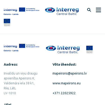
Jäta
lehe
sisu
vahele
Aadress:
Võta ühendust:
Invalīdu un viņu draugu
mapeirons@apeirons.lv
apvienība Apeirons K.
Valdemāra iela 38 k1,
www.mapeirons.eu
Riia, Läti,
LV-1010
+371 22025922
Jälgi