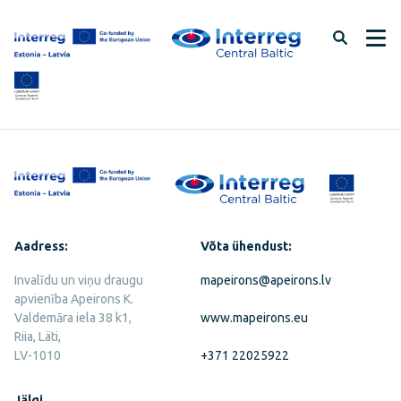
Jäta
lehe
sisu
vahele
Aadress:
Võta ühendust:
Invalīdu un viņu draugu
mapeirons@apeirons.lv
apvienība Apeirons K.
Valdemāra iela 38 k1,
www.mapeirons.eu
Riia, Läti,
LV-1010
+371 22025922
Jälgi