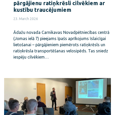
pārgājienu ratiņkrēsli cilvēkiem ar
kustību traucējumiem
23. March 2026
Ādažu novada Carnikavas Novadpētniecības centrā
(Jomas ielā 7) pieejams īpašs aprīkojums īslaicīgai
lietošanai – pārgājieniem piemērots ratiņkrēsls un
ratiņkrēsla transportēšanas velosipēds. Tas sniedz
iespēju cilvēkiem…