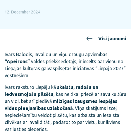
12. December 2024
Visi jaunumi
Ivars Balodis, Invalīdu un viņu draugu apvienības
“Apeirons”
valdes priekšsēdētājs, ir iecelts par vienu no
Liepājas kultūras galvaspilsētas iniciatīvas “Liepāja 2027”
vēstnešiem.
Ivars raksturo Liepāju kā
skaistu, radošu un
iedvesmojošu pilsētu
, kas ne tikai priecē ar savu kultūru
un vidi, bet arī piedāvā
milzīgas izaugsmes iespējas
vides pieejamības uzlabošanā
. Viņa skatījums izceļ
nepieciešamību veidot pilsētu, kas atbalsta un iesaista
cilvēkus ar invaliditāti, padarot to par vietu, kur ikviens
var justies piederīgs.