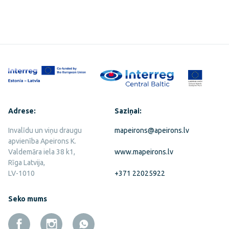
Adrese:
Saziņai:
Invalīdu un viņu draugu
mapeirons@apeirons.lv
apvienība Apeirons K.
Valdemāra iela 38 k1,
www.mapeirons.lv
Rīga Latvija,
LV-1010
+371 22025922
Seko mums