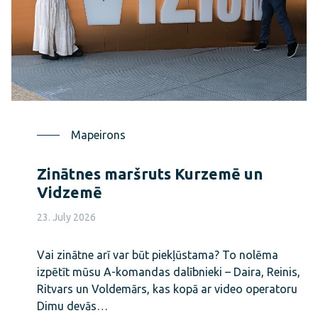
Mapeirons
Zinātnes maršruts Kurzemē un
Vidzemē
23. July 2026
Vai zinātne arī var būt piekļūstama? To nolēma
izpētīt mūsu A-komandas dalībnieki – Daira, Reinis,
Ritvars un Voldemārs, kas kopā ar video operatoru
Dimu devās…