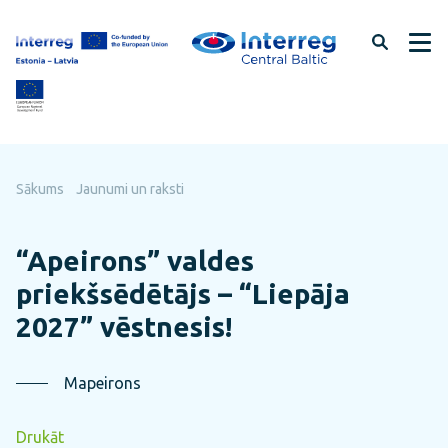
Pāriet
uz
lapas
saturu
Sākums
Jaunumi un raksti
“Apeirons” valdes
priekšsēdētājs – “Liepāja
2027” vēstnesis!
Mapeirons
Drukāt