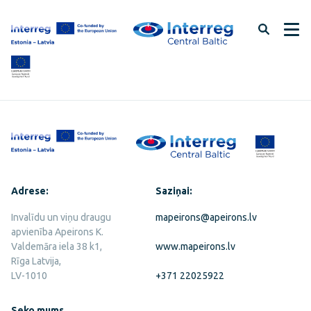
Pāriet
uz
lapas
saturu
Adrese:
Saziņai:
Invalīdu un viņu draugu
mapeirons@apeirons.lv
apvienība Apeirons K.
Valdemāra iela 38 k1,
www.mapeirons.lv
Rīga Latvija,
LV-1010
+371 22025922
Seko mums