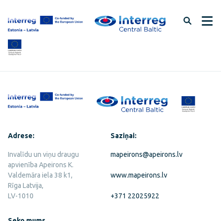
Pāriet
uz
lapas
saturu
Adrese:
Saziņai:
Invalīdu un viņu draugu
mapeirons@apeirons.lv
apvienība Apeirons K.
Valdemāra iela 38 k1,
www.mapeirons.lv
Rīga Latvija,
LV-1010
+371 22025922
Seko mums